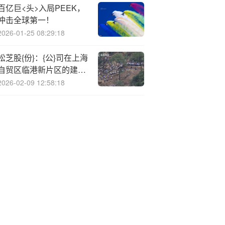
百亿巨<头>入局PEEK，
冲击全球第一！
2026-01-25 08:29:18
松芝股{份}：{公}司在上海
自贸区临港新片区的建设
项目旨在满足集团研究开
2026-02-09 12:58:18
发、国际贸易与国际结算
等业务需求