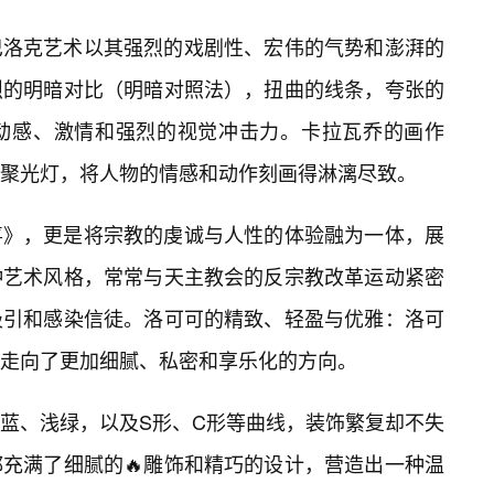
巴洛克艺术以其强烈的戏剧性、宏伟的气势和澎湃的
烈的明暗对比（明暗对照法），扭曲的线条，夸张的
种动感、激情和强烈的视觉冲击力。卡拉瓦乔的画作
聚光灯，将人物的情感和动作刻画得淋漓尽致。
喜》，更是将宗教的虔诚与人性的体验融为一体，展
种艺术风格，常常与天主教会的反宗教改革运动紧密
吸引和感染信徒。洛可可的精致、轻盈与优雅：洛可
走向了更加细腻、私密和享乐化的方向。
蓝、浅绿，以及S形、C形等曲线，装饰繁复却不失
充满了细腻的🔥雕饰和精巧的设计，营造出一种温