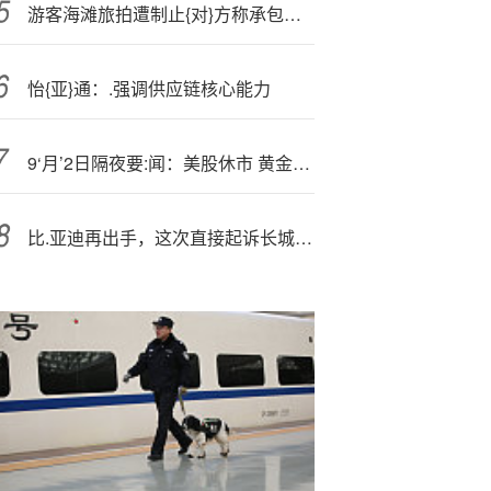
游客海滩旅拍遭制止{对}方称承包了 镇政府：事发地为免费开放海滩
怡{亚}通：.强调供应链核心能力
9‘月’2日隔夜要:闻：美股休市 黄金原油走高 特斯拉欧洲市场销量持续下滑 德防长驳斥冯德莱恩向乌派兵言论
比.亚迪再出手，这次直接起诉长城高管！然而该高管已神秘失联两月