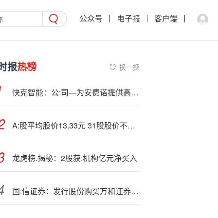
公众号
电子报
客户端
时报
热榜
换一换
快克智能：公:司—为安费诺提供高速连接器的AOI检测设备
A:股平均股价13.33元 31股股价不足2元
龙虎榜.揭秘：2股获:机构亿元净买入
国:信证券：发行股份购买万和证券96.08%股份完成资产整合